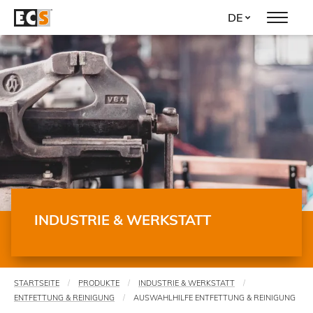
Direkt
DE
zum
Inhalt
INDUSTRIE & WERKSTATT
STARTSEITE
PRODUKTE
INDUSTRIE & WERKSTATT
Sie
ENTFETTUNG & REINIGUNG
AUSWAHLHILFE ENTFETTUNG & REINIGUNG
sind