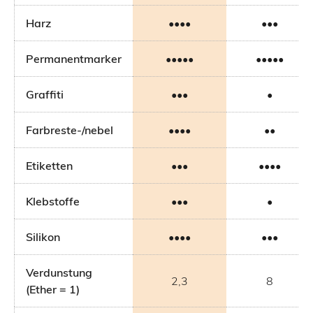
Harz
••••
•••
Permanentmarker
•••••
•••••
Graffiti
•••
•
Farbreste-/nebel
••••
••
Etiketten
•••
••••
Klebstoffe
•••
•
Silikon
••••
•••
Verdunstung
2,3
8
(Ether = 1)