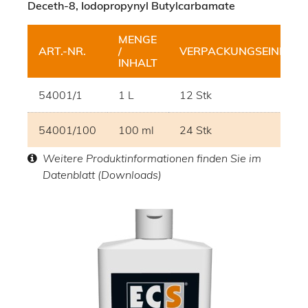
Deceth-8, Iodopropynyl Butylcarbamate
MENGE
ART.-NR.
/
VERPACKUNGSEINHEIT
INHALT
54001/1
1 L
12 Stk
54001/100
100 ml
24 Stk
Weitere Produktinformationen finden Sie im
Datenblatt (Downloads)