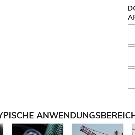
D
A
YPISCHE ANWENDUNGSBEREIC