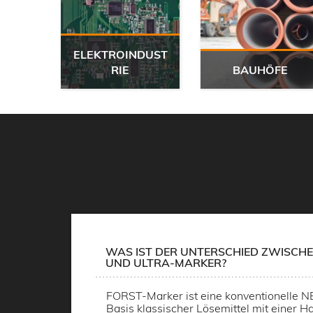
D-
ELEKTROINDUST
KER
RIE
BAUHÖFE
WAS IST DER UNTERSCHIED ZWISCHE
UND ULTRA-MARKER?
FORST-Marker ist eine konventionelle 
Basis klassischer Lösemittel mit einer Ha