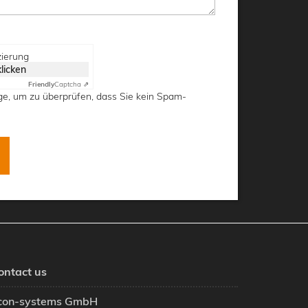
zierung
klicken
Friendly
Captcha ⇗
ge, um zu überprüfen, dass Sie kein Spam-
ontact us
con-systems GmbH