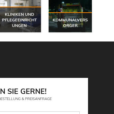
KLINIKEN UND
PO
PFLEGEEINRICHT
KOMMUNALVERS
KAT
UNGEN
ORGER
N SIE GERNE!
BESTELLUNG & PREISANFRAGE