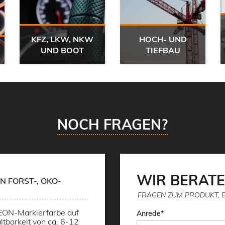
KFZ, LKW, NKW
HOCH- UND
UND BOOT
TIEFBAU
NOCH FRAGEN?
WIR BERATE
N FORST-, ÖKO-
FRAGEN ZUM PRODUKT, 
NEON-Markierfarbe auf
Anrede
ltbarkeit von ca. 6-12