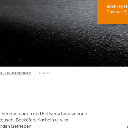
econ-sys
Partner f
INDUSTRIEREINIGER
ECS 80
ge Verkrustungen und Fettverschmutzungen
tteusen, Backöfen, Kacheln u. v. m.
enden Betrieben