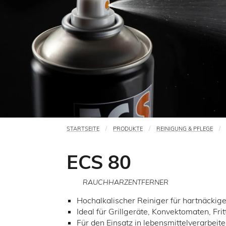
STARTSEITE
PRODUKTE
REINIGUNG & PFLEGE
Sie
sind
ECS 80
hier
RAUCHHARZENTFERNER
Hochalkalischer Reiniger für hartnäcki
Ideal für Grillgeräte, Konvektomaten, Fri
Für den Einsatz in lebensmittelverarbeit