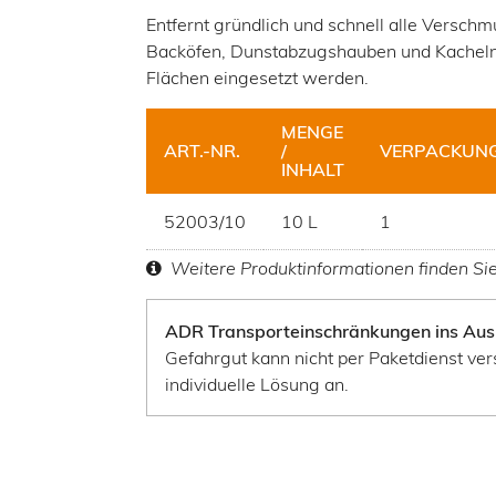
Entfernt gründlich und schnell alle Versch
Backöfen, Dunstabzugshauben und Kacheln.
Flächen eingesetzt werden.
MENGE
ART.-NR.
/
VERPACKUNG
INHALT
52003/10
10 L
1
Weitere Produktinformationen finden Si
ADR Transporteinschränkungen ins Aus
Gefahrgut kann nicht per Paketdienst ver
individuelle Lösung an.