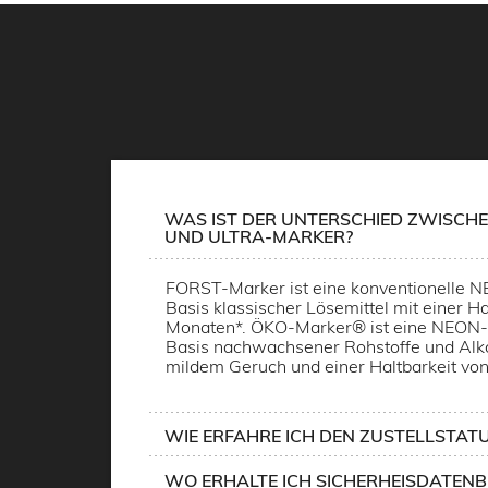
WAS IST DER UNTERSCHIED ZWISCHE
UND ULTRA-MARKER?
FORST-Marker ist eine konventionelle 
Basis klassischer Lösemittel mit einer Ha
Monaten*. ÖKO-Marker® ist eine NEON-
Basis nachwachsener Rohstoffe und Alko
mildem Geruch und einer Haltbarkeit von
WIE ERFAHRE ICH DEN ZUSTELLSTATU
WO ERHALTE ICH SICHERHEISDATENB