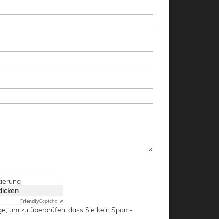
zierung
klicken
Friendly
Captcha ⇗
ge, um zu überprüfen, dass Sie kein Spam-