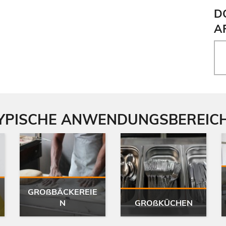
D
A
YPISCHE ANWENDUNGSBEREIC
GRO
ß
BÄCKEREIE
N
GRO
ß
KÜCHEN
ßbäckerei"
ßküche"