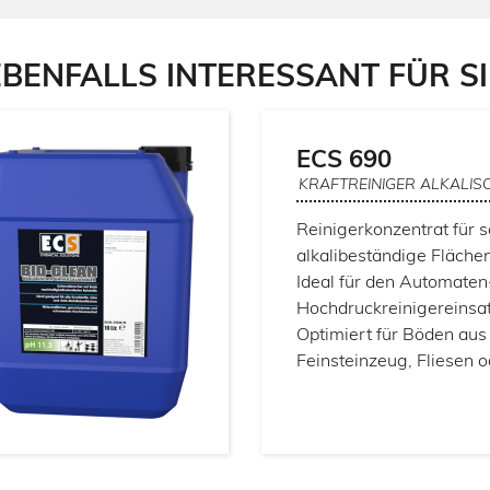
title="Kategorie
title="Gro
ß
küche">
Gro
ß
bäckerei">
EBENFALLS INTERESSANT FÜR SI
ECS 690
KRAFTREINIGER ALKALIS
Reinigerkonzentrat für 
alkalibeständige Fläche
Ideal für den Automaten
Hochdruckreinigereinsa
Optimiert für Böden aus
Feinsteinzeug, Fliesen 